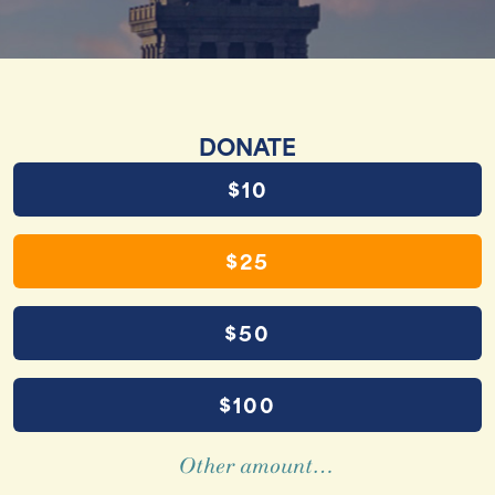
DONATE
$10
$25
$50
$100
Other amount…