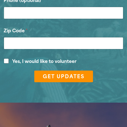
Zip Code
*
V
Yes, I would like to volunteer
o
l
GET UPDATES
u
n
t
e
e
r