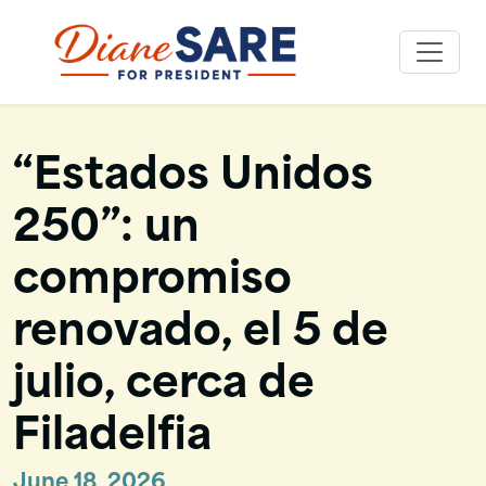
Skip
to
Diane Sare
content
“Estados Unidos
250”: un
compromiso
renovado, el 5 de
julio, cerca de
Filadelfia
June 18, 2026