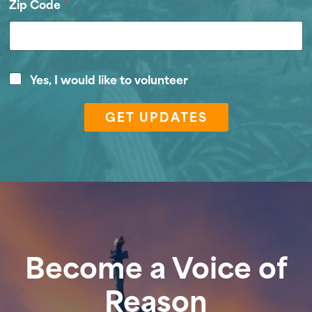
Zip Code
*
*
V
Yes, I would like to volunteer
C
o
o
l
d
GET UPDATES
u
e
n
Z
t
i
e
p
e
r
Become a Voice of
Reason