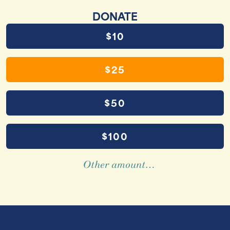
DONATE
$10
$25
$50
$100
Other amount…